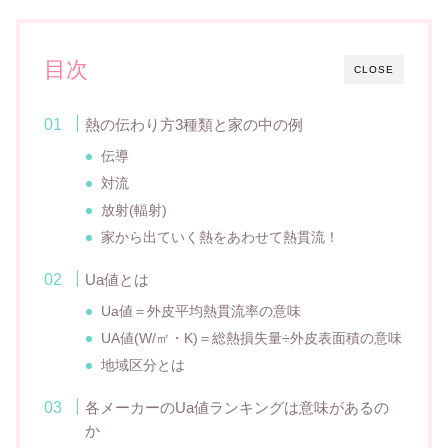
目次
CLOSE
熱の伝わり方3種類と家の中の例
伝導
対流
放射(輻射)
家から出ていく熱をあわせて熱貫流！
Ua値とは
Ua値＝外皮平均熱貫流率の意味
UA値(W/㎡・K)＝総熱損失量÷外皮表面積の意味
地域区分とは
各メーカーのUa値ランキングは意味があるの
か