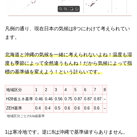
凡例の通り、現在日本の気候は8つにわけて考えられてい
ます。
北海道と沖縄の気候を一緒に考えられないよね！温度も湿
度も季節によって全然違うもんね！だから気候によって指
標の基準値を変えよう！という計らいです。
地域区分
1
2
3
4
5
6
7
8
H28省エネ基準
0.46
0.46
0.56
0.75
0.87
0.87
0.87
–
ZEH基準
0.4
0.4
0.5
0.6
0.6
0.6
0.6
–
地域区分ごとのUa値基準
1は寒冷地です。逆に8は沖縄で基準値すらありません。