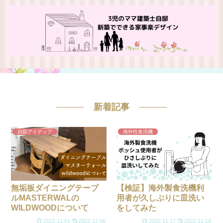
新着記事
自邸アイディア
海外性食洗機
無垢板ダイニングテーブ
【検証】海外製食洗機利
ルMASTERWALの
用者が久しぶりに皿洗い
WILDWOODについて
をしてみた
2022.11.01
2022.12.06
2022.11.17
2022.11.18