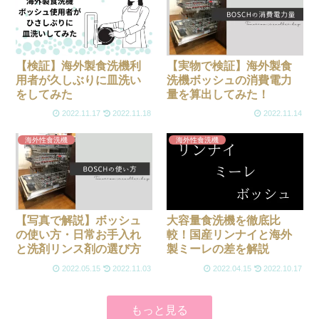
【検証】海外製食洗機利
【実物で検証】海外製食
用者が久しぶりに皿洗い
洗機ボッシュの消費電力
をしてみた
量を算出してみた！
2022.11.17
2022.11.18
2022.11.14
海外性食洗機
海外性食洗機
【写真で解説】ボッシュ
大容量食洗機を徹底比
の使い方・日常お手入れ
較！国産リンナイと海外
と洗剤リンス剤の選び方
製ミーレの差を解説
2022.05.15
2022.11.03
2022.04.15
2022.10.17
もっと見る