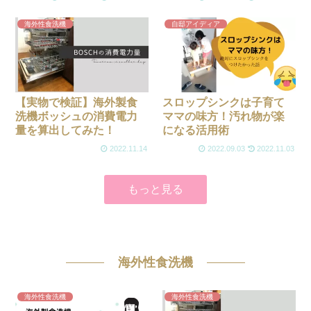
海外性食洗機
自邸アイディア
【実物で検証】海外製食
スロップシンクは子育て
洗機ボッシュの消費電力
ママの味方！汚れ物が楽
量を算出してみた！
になる活用術
2022.11.14
2022.09.03
2022.11.03
もっと見る
海外性食洗機
海外性食洗機
海外性食洗機