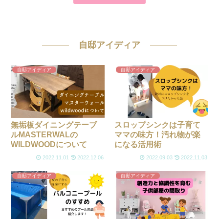
自邸アイディア
自邸アイディア
自邸アイディア
無垢板ダイニングテーブ
スロップシンクは子育て
ルMASTERWALの
ママの味方！汚れ物が楽
WILDWOODについて
になる活用術
2022.11.01
2022.12.06
2022.09.03
2022.11.03
自邸アイディア
自邸アイディア